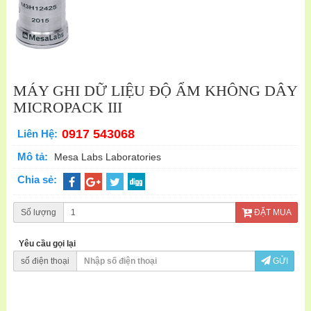
MÁY GHI DỮ LIỆU ĐỘ ẨM KHÔNG DÂY
MICROPACK III
0917 543068
Liên Hệ:
Mô tả:
Mesa Labs Laboratories
Chia sẻ:
Số lượng
ĐẶT MUA
Yêu cầu gọi lại
số điện thoại
GỬI