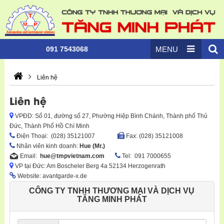
091 7543068
MENU
Liên hệ
Liên hệ
VPĐD: Số 01, đường số 27, Phường Hiệp Bình Chánh, Thành phố Thủ
Đức, Thành Phố Hồ Chí Minh
Ðiện Thoại: (028) 35121007
Fax: (028) 35121008
Nhân viên kinh doanh:
Hue (Mr.)
Email:
hue@tmpvietnam.com
Tel:
091 7000655
VP tại Đức: Am Boscheler Berg 4a 52134 Herzogenrath
Website: avantgarde-x.de
CÔNG TY TNHH THƯƠNG MẠI VÀ DỊCH VỤ
TĂNG MINH PHÁT