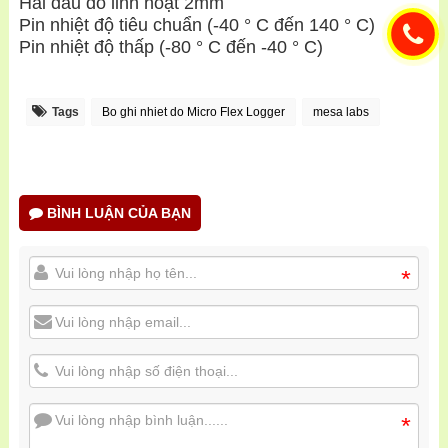
Hai đầu dò linh hoạt 2mm
Pin nhiệt độ tiêu chuẩn (-40 ° C đến 140 ° C)
Pin nhiệt độ thấp (-80 ° C đến -40 ° C)
Tags
Bo ghi nhiet do Micro Flex Logger
mesa labs
BÌNH LUẬN CỦA BẠN
*
*