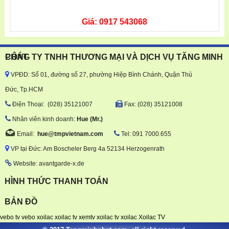
Giá: 0917 543068
CÔNG TY TNHH THƯƠNG MẠI VÀ DỊCH VỤ TĂNG MINH PHÁT
VPĐD: Số 01, đường số 27, phường Hiệp Bình Chánh, Quận Thủ
Đức, Tp.HCM
Ðiện Thoại: (028) 35121007
Fax: (028) 35121008
Nhân viên kinh doanh:
Hue
(Mr.)
Email:
hue
@tmpvietnam.com
Tel:
091 7000.655
VP tại Đức: Am Boscheler Berg 4a 52134 Herzogenrath
Website: avantgarde-x.de
HÌNH THỨC THANH TOÁN
BẢN ĐỒ
vebo tv
vebo
xoilac
xoilac tv
xemtv
xoilac tv
xoilac
Xoilac TV