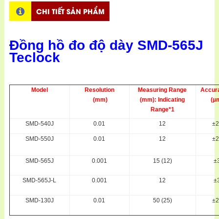
CHI TIẾT SẢN PHẨM
Đồng hồ đo độ dày SMD-565J
Teclock
Model
Resolution
Measuring Range
Accur
(mm)
(mm): Indicating
(µ
Range*1
SMD-540J
0.01
12
±2
SMD-550J
0.01
12
±2
SMD-565J
0.001
15 (12)
±
SMD-565J-L
0.001
12
±
SMD-130J
0.01
50 (25)
±2