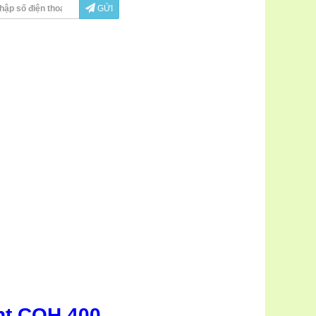
GỬI
ent COH 400