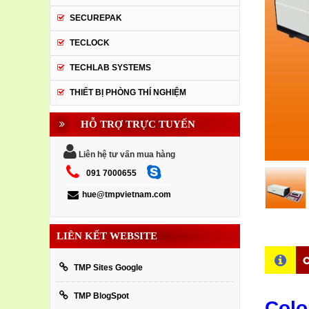
SECUREPAK
TECLOCK
TECHLAB SYSTEMS
THIẾT BỊ PHÒNG THÍ NGHIỆM
HỖ TRỢ TRỰC TUYẾN
Liên hệ tư vấn mua hàng
091 7000655
hue@tmpvietnam.com
LIÊN KẾT WEBSITE
C
TMP Sites Google
TMP BlogSpot
Colo