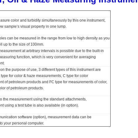
sure color and turbidity simultaneously by this one instrument,
ow sample’s visual property in one lump.
les can be measured in the range from low to high density as you
ell up to the size of 100mm.
easurement at arbitrary intervals is possible due to the built-in
easuring function, which is very convenient for averaging
nt.
n the purpose of use, 3 different types of this instrument are
F type for color & haze measurements, C type for color
 of petroleum products and FC type for measurements of color,
lor of petroleum products.
 to the measurement using the standard attachments,
 using a test tube is also available (in option).
unication software (option), measurement data can be
 to your personal computer.