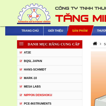
TRANG CHỦ
GIỚI THIỆU
SẢN PHẨM
THƯƠ
DANH MỤC HÃNG CUNG CẤP
S
AT2E
BQSL JAPAN
HANS-SCHMIDT
MARK-10
MESA LABS
NIPPON DENSHOKU
PCE-INSTRUMENTS