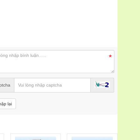
*
ptcha
hập lại