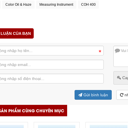
Color Oil & Haze
Measuring Instrument
COH 400
 LUẬN CỦA BẠN
*
Ca
Gửi bình luận
n
SẢN PHẨM CÙNG CHUYÊN MỤC