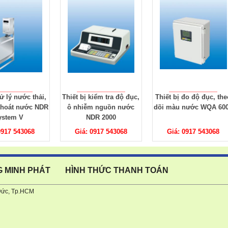
kiểm tra độ đục,
Thiết bị đo độ đục, theo
Thiết bị đo độ đục nư
m nguồn nước
dõi màu nước WQA 6000
NP 6000V
DR 2000
0917 543068
Giá: 0917 543068
Giá: 0917 543068
G MINH PHÁT
HÌNH THỨC THANH TOÁN
Đức, Tp.HCM