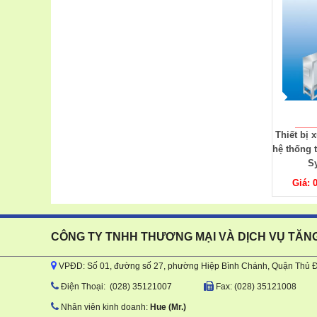
Thiết bị kiểm tra độ phản
Thiết bị xử lý nước thải,
Thiết bị 
xạ của gương gián tiếp
hệ thống thoát nước NDR
ô nhiễ
MG-II 400
System V
N
Giá: 0917 543068
Giá: 0917 543068
Giá: 
CÔNG TY TNHH THƯƠNG MẠI VÀ DỊCH VỤ TĂN
VPĐD: Số 01, đường số 27, phường Hiệp Bình Chánh, Quận Thủ 
Ðiện Thoại: (028) 35121007
Fax: (028) 35121008
Nhân viên kinh doanh:
Hue
(Mr.)