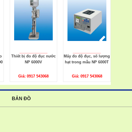
ớc
Máy đo độ đục, số lượng
Máy phân tích nước cầm
Đồng h
hạt trong mẫu NP 6000T
tay WA 1
màu WA
Giá: 0917 543068
Giá: 0917 543068
Giá
BẢN ĐỒ