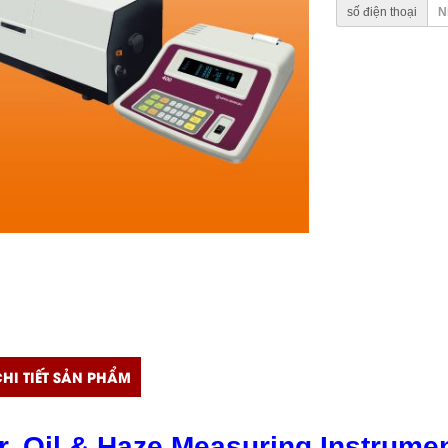
số điện thoại
HI TIẾT SẢN PHẨM
r, Oil & Haze Measuring Instrum