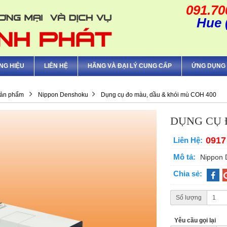
091.70
Hue 
NG HIỆU
LIÊN HỆ
HÃNG VÀ ĐẠI LÝ CUNG CẤP
ỨNG DỤNG 
ản phẩm
Nippon Denshoku
Dụng cụ đo màu, dầu & khói mù COH 400
DỤNG CỤ 
0917
Liên Hệ:
Mô tả:
Nippon 
Chia sẻ:
Số lượng
Yêu cầu gọi lại