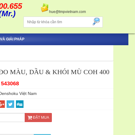
00.655
(Mr.)
hue@tmpvietnam.com
VÀ GIẢI PHÁP
ĐO MÀU, DẦU & KHÓI MÙ COH 400
 543068
Denshoku Việt Nam
ĐẶT MUA