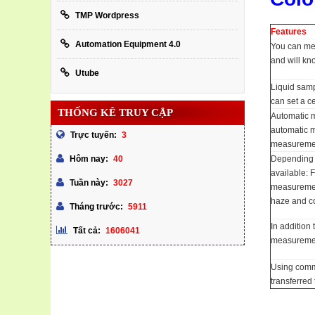
TMP Wordpress
Features
Automation Equipment 4.0
You can mea
and will kn
Utube
Liquid samp
can set a c
THỐNG KÊ TRUY CẬP
Automatic m
automatic m
3
Trực tuyến:
measureme
Depending o
40
Hôm nay:
available: 
3027
Tuần này:
measurement
haze and co
5911
Tháng trước:
In addition
1606041
Tất cả:
measurement
Using comm
transferred