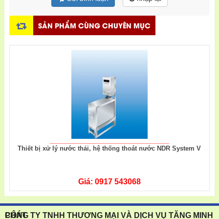
SẢN PHẨM CÙNG CHUYÊN MỤC
Thiết bị xử lý nước thải, hệ thống thoát nước NDR System V
Giá: 0917 543068
CÔNG TY TNHH THƯƠNG MẠI VÀ DỊCH VỤ TĂNG MINH PHÁT