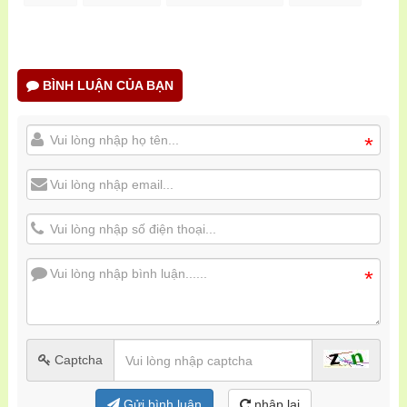
BÌNH LUẬN CỦA BẠN
*
*
Captcha
Gửi bình luận
nhập lại